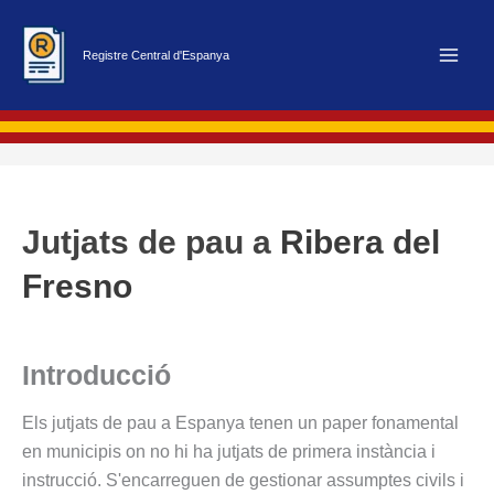
Vés
al
Registre Central d'Espanya
contingut
Jutjats de pau a
Ribera del
Fresno
Introducció
Els jutjats de pau a Espanya tenen un paper fonamental
en municipis on no hi ha jutjats de primera instància i
instrucció. S'encarreguen de gestionar assumptes civils i