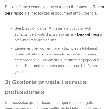
És l'opció més còmoda si no et trobes físicament a
Ribera
del Fresno
o si necessites el document amb urgència.
Seu Electrònica del Ministeri de Justícia:
Pots
sol·licitar certificats d'actes inscrits a
Ribera del Fresno
omplint el formulari en línia.
Enviament per correu:
Si el jutjat no està totalment
digitalitzat, el sistema enviarà la petició al funcionari
corresponent, qui et remetrà el certificat en paper al teu
domicili habitual per correu postal ordinari i de forma
gratuïta.
3) Gestoria privada i serveis
professionals
Si necessites que el document tingui efectes legals
internacionals (com la
apostilla de la Haia
) o si el tràmit