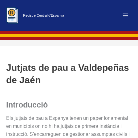
Vés
al
Registre Central d'Espanya
contingut
Jutjats de pau a
Valdepeñas
de Jaén
Introducció
Els jutjats de pau a Espanya tenen un paper fonamental
en municipis on no hi ha jutjats de primera instància i
instrucció. S'encarreguen de gestionar assumptes civils i