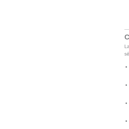
C
La
sé