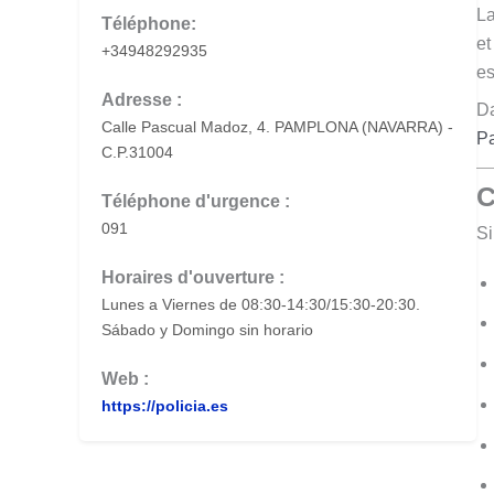
La
Téléphone:
et
+34948292935
es
Adresse :
Da
Calle Pascual Madoz, 4. PAMPLONA (NAVARRA) -
P
C.P.31004
C
Téléphone d'urgence :
091
Si
Horaires d'ouverture :
Lunes a Viernes de 08:30-14:30/15:30-20:30.
Sábado y Domingo sin horario
Web :
https://policia.es