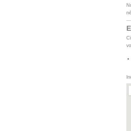
No
né
E
Ci
vo
In