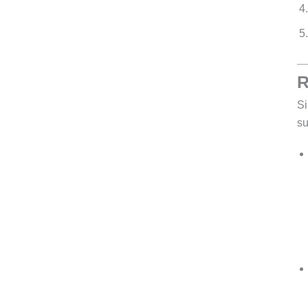
R
Si
su