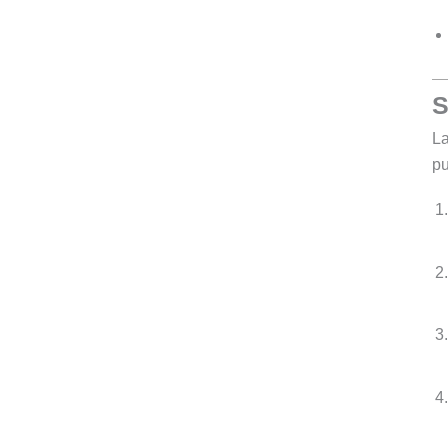
S
La
pu