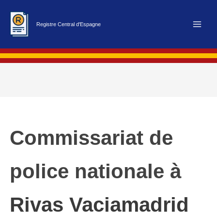
Aller
au
Registre Central d'Espagne
contenu
Commissariat de
police nationale à
Rivas Vaciamadrid