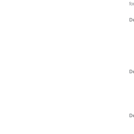
fo
D
D
Dé