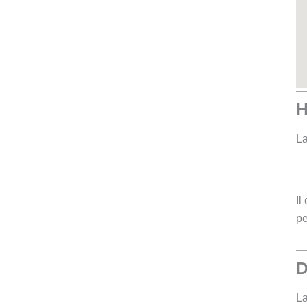
H
La
Il
pe
D
La