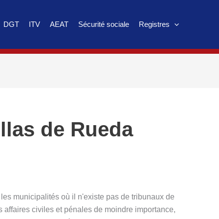
DGT
ITV
AEAT
Sécurité sociale
Registres
llas de Rueda
es municipalités où il n'existe pas de tribunaux de
s affaires civiles et pénales de moindre importance,