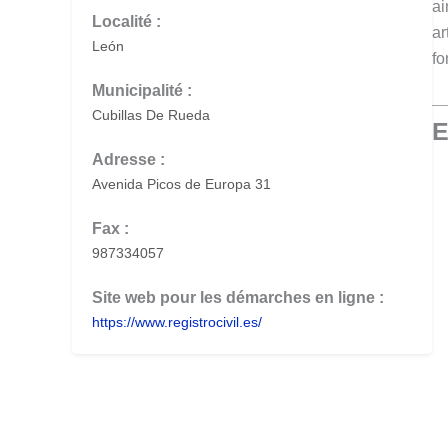
ai
Localité :
ar
León
fo
Municipalité :
Cubillas De Rueda
E
Adresse :
Avenida Picos de Europa 31
Fax :
987334057
Site web pour les démarches en ligne :
https://www.registrocivil.es/