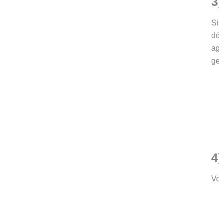
3
Si
dé
ag
ge
4
Vo