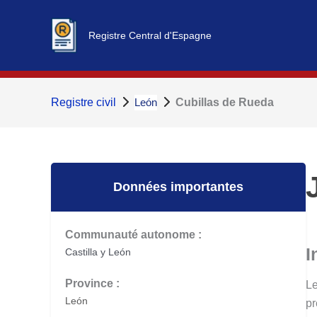
Aller
au
Registre Central d'Espagne
contenu
Registre civil
León
Cubillas de Rueda
Données importantes
Communauté autonome :
I
Castilla y León
Province :
Le
León
pr