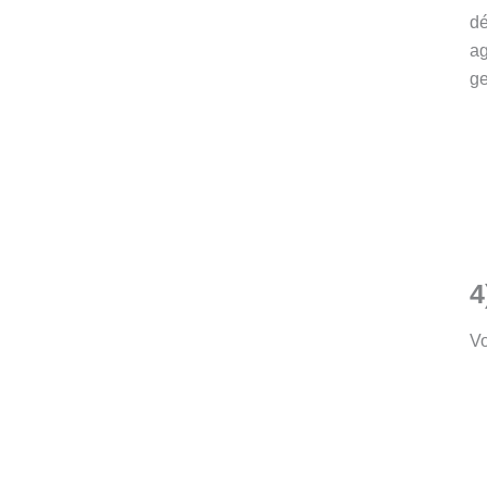
dé
ag
ge
4
Vo