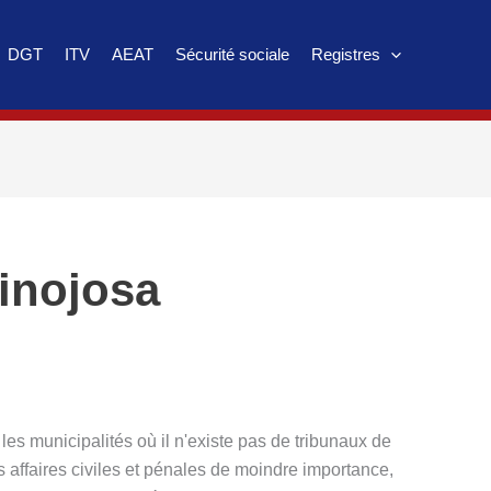
DGT
ITV
AEAT
Sécurité sociale
Registres
inojosa
es municipalités où il n'existe pas de tribunaux de
s affaires civiles et pénales de moindre importance,