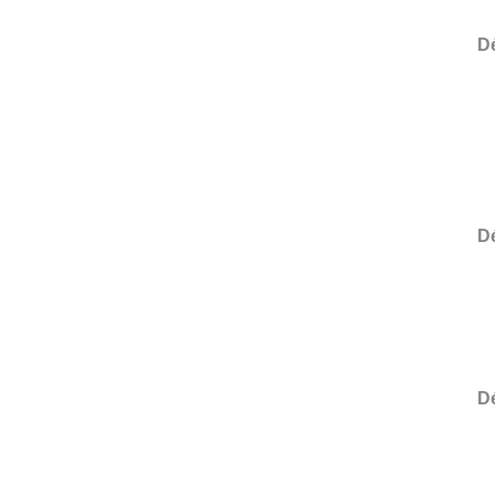
D
D
Dé