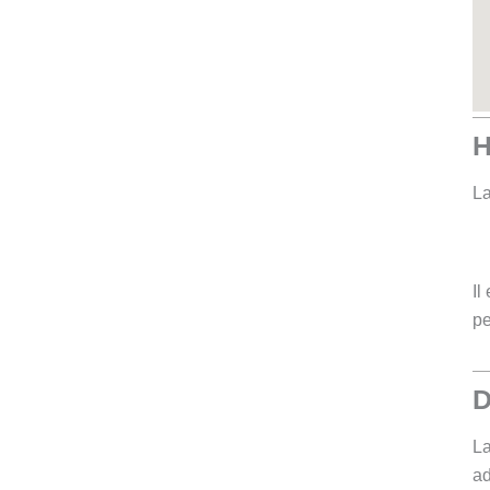
H
La
Il
pe
D
La
ad