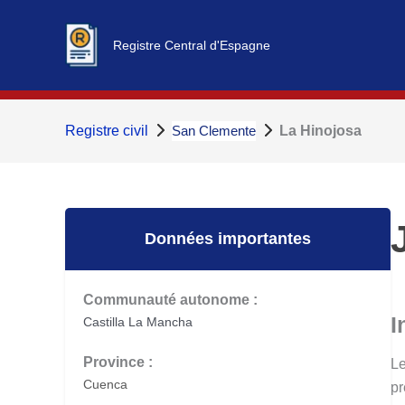
Aller
au
Registre Central d'Espagne
contenu
Registre civil
San Clemente
La Hinojosa
Données importantes
Communauté autonome :
I
Castilla La Mancha
Province :
Le
Cuenca
pr