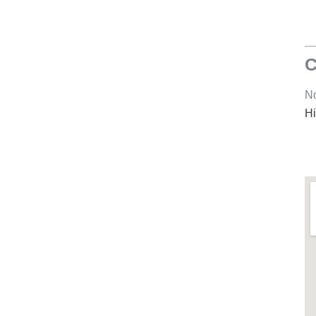
C
No
Hi