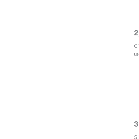
2
C'
ur
3
Si