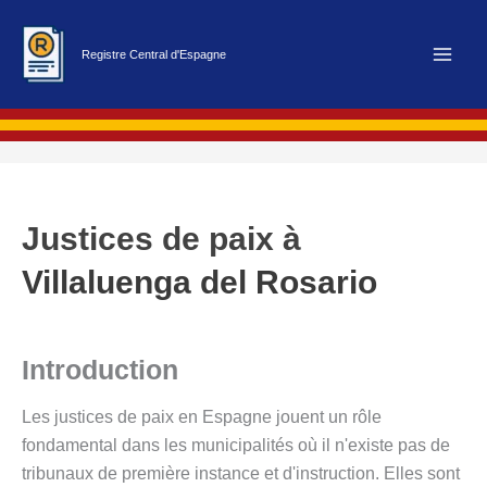
Aller
au
Registre Central d'Espagne
contenu
Justices de paix à
Villaluenga del Rosario
Introduction
Les justices de paix en Espagne jouent un rôle
fondamental dans les municipalités où il n'existe pas de
tribunaux de première instance et d'instruction. Elles sont