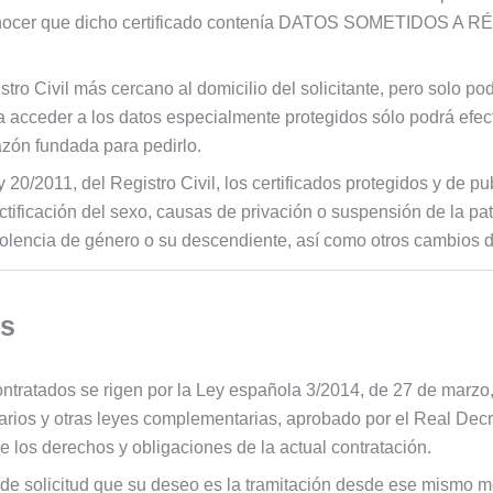
le de conocer que dicho certificado contenía DATOS SOMETI
tro Civil más cercano al domicilio del solicitante, pero solo pod
para acceder a los datos especialmente protegidos sólo podrá efec
razón fundada para pedirlo.
0/2011, del Registro Civil, los certificados protegidos y de pub
ectificación del sexo, causas de privación o suspensión de la pat
violencia de género o su descendiente, así como otros cambios 
es
ntratados se rigen por la Ley española 3/2014, de 27 de marzo, 
rios y otras leyes complementarias, aprobado por el Real Decr
 de los derechos y obligaciones de la actual contratación.
pago de solicitud que su deseo es la tramitación desde ese mis