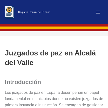
Ir
al
Registro Central de España
contenido
Juzgados de paz en
Alcalá
del Valle
Introducción
Los juzgados de paz en España desempeñan un papel
fundamental en municipios donde no existen juzgados de
primera instancia e instrucción. Se encargan de gestionar