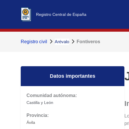
Ir
al
Registro Central de España
contenido
Registro civil
Arévalo
Fontiveros
Datos importantes
Comunidad autónoma:
I
Castilla y León
Provincia:
Lo
Ávila
pr