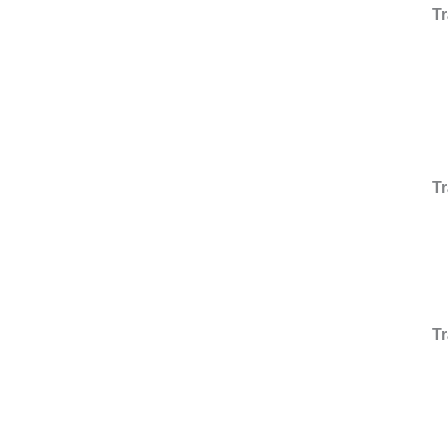
Tr
T
Tr