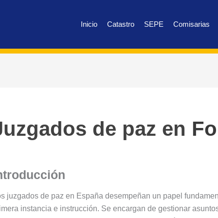
Inicio
Catastro
SEPE
Comisarias
Juzgados de paz en
Fo
ntroducción
s juzgados de paz en España desempeñan un papel fundamenta
imera instancia e instrucción. Se encargan de gestionar asunto