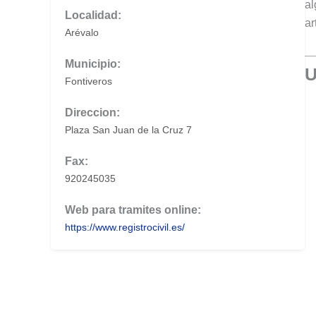
al
Localidad:
ar
Arévalo
Municipio:
U
Fontiveros
Direccion:
Plaza San Juan de la Cruz 7
Fax:
920245035
Web para tramites online:
https://www.registrocivil.es/