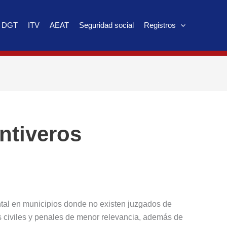
DGT
ITV
AEAT
Seguridad social
Registros
ntiveros
l en municipios donde no existen juzgados de
s civiles y penales de menor relevancia, además de