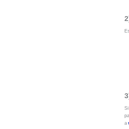
2
Es
3
Si
pa
a