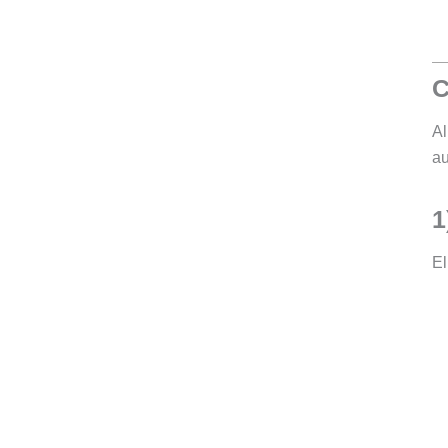
C
Al
au
1
El