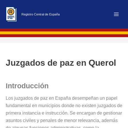
Ir
al
Registro Central de España
contenido
Juzgados de paz en
Querol
Introducción
Los juzgados de paz en España desempeñan un papel
fundamental en municipios donde no existen juzgados de
primera instancia e instrucción. Se encargan de gestionar
asuntos civiles y penales de menor relevancia, además
de algunas funciones administrativas, como la