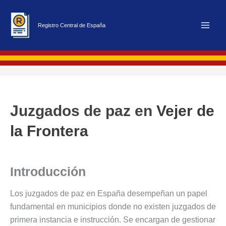
Ir
al
Registro Central de España
contenido
Juzgados de paz en
Vejer de
la Frontera
Introducción
Los juzgados de paz en España desempeñan un papel
fundamental en municipios donde no existen juzgados de
primera instancia e instrucción. Se encargan de gestionar